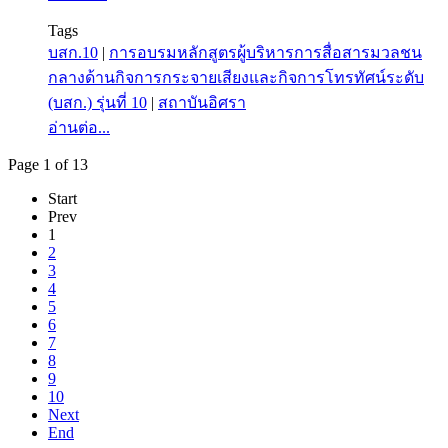
Tags
บสก.10
|
การอบรมหลักสูตรผู้บริหารการสื่อสารมวลชน
กลางด้านกิจการกระจายเสียงและกิจการโทรทัศน์ระดับ
(บสก.) รุ่นที่ 10
|
สถาบันอิศรา
อ่านต่อ...
Page 1 of 13
Start
Prev
1
2
3
4
5
6
7
8
9
10
Next
End