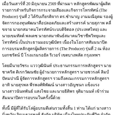
เมื่อวันเสาร์ที่ 20 มิถุนายน 2569 ที่ผ่านมา หลักสูตรพัฒนาผู้ผลิต
รายการสำหรับกิจการกระจายเสียงและกิจการโทรทัศน์ (The
Producer) รุ่นที่ 2 ได้รับเกียรติจาก ดร.ชำนาญ งามมณีอุดม รองผู้
จัดการกองทุนพัฒนาสื่อปลอดภัยและสร้างสรรค์ นายสุภาพ คลี่
ขจาย นายกสมาคมโทรทัศน์ระบบดิจิตอล (ประเทศไทย) และ
นายเขมทัตต์ พลเดช นายกสมาพันธ์สมาคมวิชาชีพวิทยุและ
โทรทัศน์ เป็นประธานมอบวุฒิบัตร เนื่องในโอกาสสัมมนาปิด
การอบรมหลักสูตรผู้ผลิตรายการ (The Producer) รุ่นที่ 2 ณ ห้อง
บงกชรัตน์ บี โรงแรมรอยัล ริเวอร์ เขตบางพลัด กรุงเทพฯ
โดยมีนายวัชระ แวววุฒินันท์ ประธานกรรมการหลักสูตรฯ นาย
ชาคริต ดิเรกวัฒนชัย ผู้อำนวยการหลักสูตรฯ นายชวรงค์ ลิมป์
ปัทมปาณี ผู้จัดการหลักสูตรฯ รวมถึงคณะกรรมการหลักสูตรฯ
อาทิ นายสุรพล พีรพงศ์พิพัฒน์ นางสาวอัญชนก แข็งแรง
นางสาวนันทพันธ์ แสงไชย และนายธิติพร จุติมานนท์ เข้าร่วม
สัมมนาปิดการอบรมในครั้งนี้ด้วย
ทั้งนี้ มีผู้ที่ได้รับโล่ผู้อบรมดีเด่นรวมทั้งสิ้น 1 ท่าน ได้แก่ นางสาว
มิ่งขวัญ จิรเมธวรพงศ์ สังกัด บริษัท เมืองไทยประกันชีวิต จำกัด