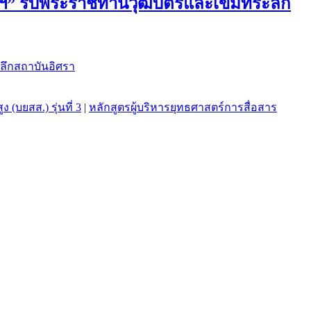
าฯ” รับพระราชทานวุฒิบัตรและเข็มที่ระลึก
(บยสส.) รุ่นที่ 3
|
หลักสูตรผู้บริหารยุทธศาสตร์การสื่อสาร