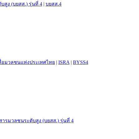
ูง (บยสส.) รุ่นที่ 4
|
บยสส.4
าสื่อมวลชนแห่งประเทศไทย
|
ISRA
|
BYSS4
สารมวลชนระดับสูง (บยสส.) รุ่นที่ 4