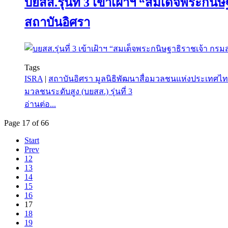
บยสส.รุ่นที่ 3 เข้าเฝ้าฯ “สมเด็จพระก
สถาบันอิศรา
Tags
ISRA
|
สถาบันอิศรา มูลนิธิพัฒนาสื่อมวลชนแห่งประเทศไ
มวลชนระดับสูง (บยสส.) รุ่นที่ 3
อ่านต่อ...
Page 17 of 66
Start
Prev
12
13
14
15
16
17
18
19