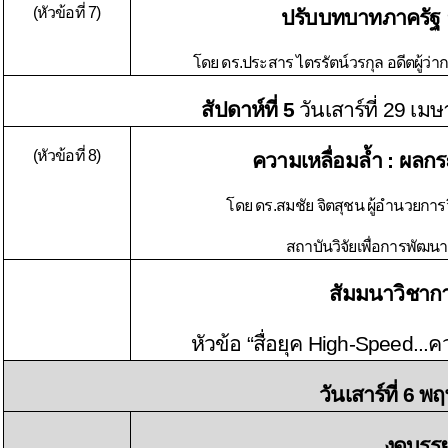
(หัวข้อที่ 7)
ปรับบทบาทภาครัฐ ย
โดย ดร.ประสาร ไตรรัตน์วรกุล อดีตผู้ว
สัปดาห์ที่ 5
วันเสาร์ที่ 29 เ
(หัวข้อที่ 8)
ความเหลื่อมล้ำ : ผล
โดย ดร.สมชัย จิตสุชน ผู้อำนวยการว
สถาบันวิจัยเพื่อการพัฒนาป
สัมมนาวิชาการ
หัวข้อ
“สื่อยุค High-Speed..
วันเสาร์ที่ 6 พฤษภ
งดบรร