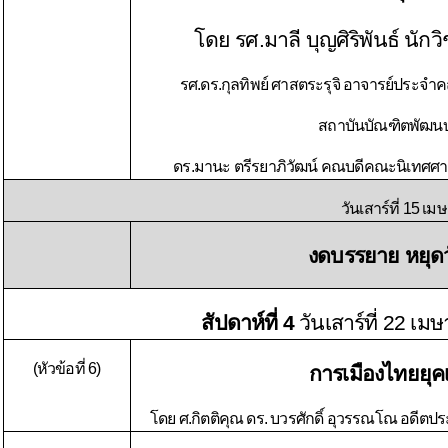
โดย รศ.มาลี บุญศิริพันธ์ นั
รศ.ดร.กุลทิพย์ ศาสตระรุจิ อาจารย์ประจำ
สถาบันบัณฑิตพัฒนบริห
ดร.มานะ ตรีรยาภิวัฒน์ คณบดีคณะนิเทศศา
วันเสาร์ที่ 15 เมษาย
งดบรรยาย หยุด
สัปดาห์ที่ 4
วันเสาร์ที่ 22 เ
(หัวข้อที่ 6)
การเมืองไทยยุค
โดย ศ.กิตติคุณ ดร. บวรศักดิ์ อุวรรณโณ อดี