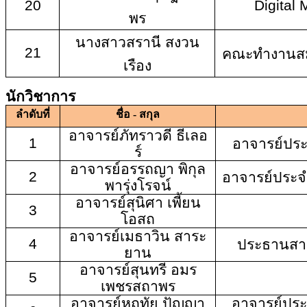
20
Digital
พร
นางสาวสรานี สงวน
21
คณะทำงานสมา
เรือง
นักวิชาการ
ลำดับที่
ชื่อ - สกุล
อาจารย์ภัทราวดี ธีเลอ
1
อาจารย์ปร
ร์
อาจารย์อรรถญา พิกุล
2
อาจารย์ประจ
พารุ่งโรจน์
อาจารย์สุนิศา เพี้ยน
3
โอสถ
อาจารย์เมธาวิน สาระ
4
ประธานสาข
ยาน
อาจารย์สุนทรี อมร
5
เพชรสถาพร
อาจารย์หฤทัย ปัญญา
อาจารย์ป