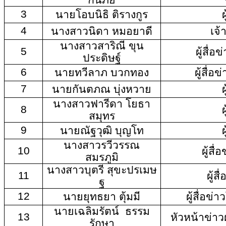
3
นายโอบนิธิ ติรางกูร
ผ
4
นางสาวนิดา หมอยาดี
เจ้า
นางสาวสาริณี ขุน
5
ผู้สื่อ
ประดิษฐ์
6
นายทวีลาภ บวกทอง
ผู้สื่
7
นายกันตภณ บุ่งหวาย
ผ
นางสาวฟารีดา โยธา
8
ผ
สมุทร
9
นายณัฐวุฒิ บุญโท
ผ
นางสาวรวีวรรณ
10
ผู้สื
สมรภูมิ
นางสาวบุตรี สุขะปรเมษ
11
ผู้ส
ฐ
12
นายยุทธยา ตุ้มมี
ผู้สื่อข่
นายเฉลิมรัตน์ ธรรม
13
หัวหน้าข่า
รักษา