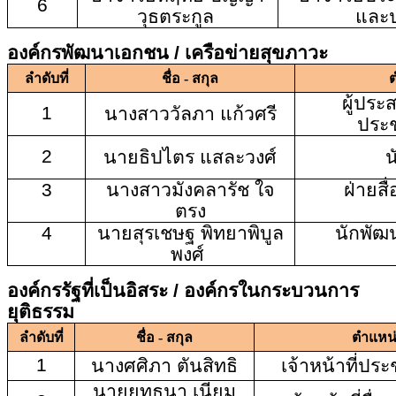
6
วุธตระกูล
และป
องค์กรพัฒนาเอกชน / เครือข่ายสุขภาวะ
ลำดับที่
ชื่อ - สกุล
ต
ผู้ปร
1
นางสาววัลภา แก้วศรี
ประช
2
นายธิปไตร แสละวงศ์
น
3
นางสาวมังคลารัช ใจ
ฝ่ายสื
ตรง
4
นายสุรเชษฐ พิทยาพิบูล
นักพัฒน
พงศ์
องค์กรรัฐที่เป็นอิสระ / องค์กรในกระบวนการ
ยุติธรรม
ลำดับที่
ชื่อ - สกุล
ตำแหน
1
นางศศิภา ตันสิทธิ
เจ้าหน้าที่ประ
นายยุทธนา เนียม