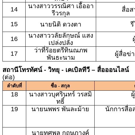
นางสาววรรณิศา เอื้ออา
14
สื่อ
รีวรกุล
15
นายนิติ ดวงตา
ร
นางสาววลัยลักษณ์ แสง
16
ผ
เปล่งปลั่ง
ว่าที่ร้อยตรีทินณภพ
17
ผู้สื่อ
พันธะนาม
สถานีโทรทัศน์ - วิทยุ - เคเบิลทีวี – สื่อออนไลน์
(ต่อ)
ลำดับที่
ชื่อ - สกุล
18
นางสาวบุศรินทร์ วรสมิ
ผ
ทธิ์
19
นายนพพร พันละม้าย
นักการสื่
นายทศพล กฤษฎางค์