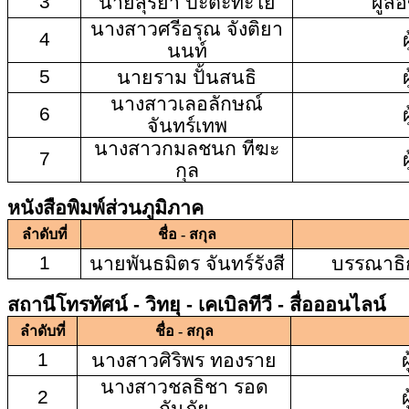
3
นายสุริยา ปะตะทะโย
ผู้สื
นางสาวศรีอรุณ จังติยา
4
ผ
นนท์
5
นายราม ปั้นสนธิ
ผ
นางสาวเลอลักษณ์
6
ผ
จันทร์เทพ
นางสาวกมลชนก ทีฆะ
7
ผ
กุล
หนังสือพิมพ์ส่วนภูมิภาค
ลำดับที่
ชื่อ - สกุล
1
นายพันธมิตร จันทร์รังสี
บรรณาธิ
สถานีโทรทัศน์ - วิทยุ - เคเบิลทีวี - สื่อออนไลน์
ลำดับที่
ชื่อ - สกุล
1
นางสาวศิริพร ทองราย
ผ
นางสาวชลธิชา รอด
2
ผ
กันภัย