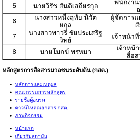
พนักงานส
5
นายวิรัช สันติเสถียรกุล
อ
นางสาวหนึ่งฤทัย นิวัต
ผู้จัดการ
6
ยกุล
ส
นางสาวพาวรี ชัยประเสริฐ
7
เจ้าหน้าท
วิทย์
เจ้าหน้า
8
นายโมกข์ พรหมา
สื่อ
หลักสูตรการสื่อสารมวลชนระดับต้น (กสต.)
หลักการและเหตุผล
คณะกรรมการหลักสูตร
รายชื่อผู้อบรม
ดาวน์โหลดเอกสาร กสต.
ภาพกิจกรรม
หน้าแรก
เกี่ยวกับสถาบัน