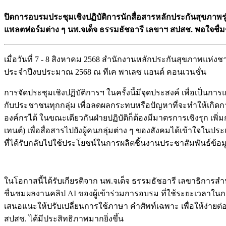
ปิดการอบรมประชุมเชิงปฏิบัติการนักสื่อสารหลักประกันสุขภาพรุ
แพลตฟอร์มต่าง ๆ นพ.จเด็จ ธรรมธัชอารี เลขาฯ สปสช. พอใจชื่ม
เมื่อวันที่ 7 - 8 สิงหาคม 2568 สำนักงานหลักประกันสุขภาพแห่ง
ประจำปีงบประมาณ 2568 ณ ทีเค พาเลซ แอนด์ คอนเวนชั่น
การจัดประชุมเชิงปฏิบัติการฯ ในครั้งนี้มีจุดประสงค์ เพื่อเป็น
กับประชาชนทุกกลุ่ม เพื่อลดผลกระทบหรือปัญหาที่จะทำให้เกิ
องค์กรได้ ในขณะเดียวกันฝ่ายปฏิบัติก็ต้องมีมาตรการเชิงรุก เพิ่
เทนต์) เพื่อสื่อสารไปยังผู้คนกลุ่มต่าง ๆ ของสังคมได้เข้าใจในประ
ที่ได้รับกลับไปใช้ประโยชน์ในการผลิตชิ้นงานประชาสัมพันธ์ข้อ
ในโอกาสนี้ได้รับเกียรติจาก นพ.จเด็จ ธรรมธัชอารี เลขาธิการ
ชื่นชมผลงานคลิป AI ของผู้เข้าร่วมการอบรม ที่ใช้ระยะเวลาในการ
เสนอแนะให้ปรับเปลี่ยนการใช้ภาษา คำศัพท์เฉพาะ เพื่อให้ง่าย
สปสช. ได้มีประสิทธิภาพมากยิ่งขึ้น